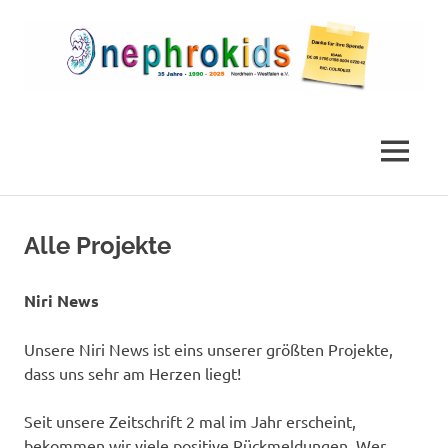
Zum
Inhalt
springen
Die
nephrokids
Nephrokids
Nordrhein-
MENÜ
Westafalen
e.V.
Alle Projekte
Niri News
Unsere Niri News ist eins unserer größten Projekte,
dass uns sehr am Herzen liegt!
Seit unsere Zeitschrift 2 mal im Jahr erscheint,
bekommen wir viele positive Rückmeldungen. Wer