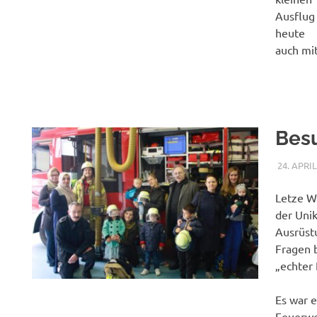
Ausflug
heute
auch mit
Besu
24. APRIL
Letze W
der Uni
Ausrüst
Fragen 
„echter
Es war e
Feuerwe