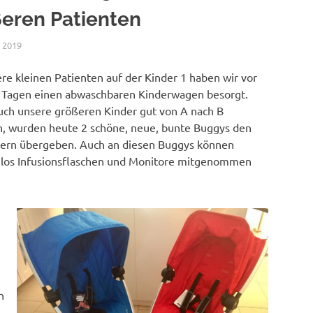
eren Patienten
 2019
NICOLE.BETH
ALLGEMEIN
re kleinen Patienten auf der Kinder 1 haben wir vor
r Tagen einen abwaschbaren Kinderwagen besorgt.
uch unsere größeren Kinder gut von A nach B
 wurden heute 2 schöne, neue, bunte Buggys den
ern übergeben. Auch an diesen Buggys können
los Infusionsflaschen und Monitore mitgenommen
d
n