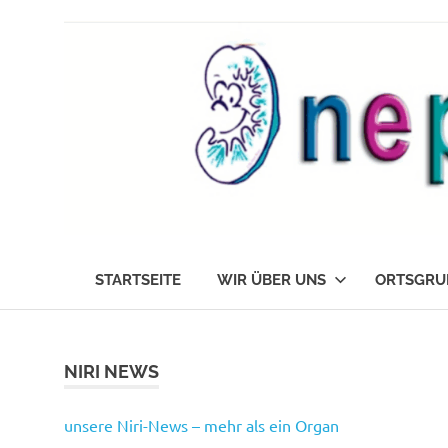
Zum
Inhalt
springen
Die
nephrokids
Nephrokids
STARTSEITE
WIR ÜBER UNS
ORTSGRU
Nordrhein-
Westafalen
e.V.
NIRI NEWS
unsere Niri-News – mehr als ein Organ