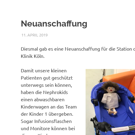
Neuanschaffung
11. APRIL 2019
NICOLE.BETH
ALLGEMEIN
Diesmal gab es eine Neuanschaffung für die Station 
Klinik Köln.
Damit unsere kleinen
Patienten gut geschützt
unterwegs sein können,
haben die Nephrokids
einen abwaschbaren
Kinderwagen an das Team
der Kinder 1 übergeben.
Sogar Infusionsflaschen
und Monitore können bei