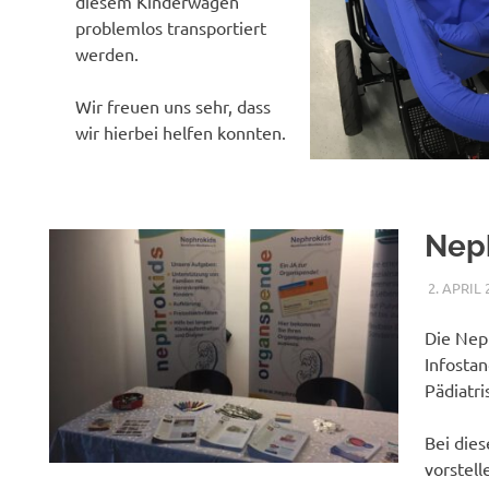
diesem Kinderwagen
problemlos transportiert
werden.
Wir freuen uns sehr, dass
wir hierbei helfen konnten.
Neph
2. APRIL 
Die Nep
Infosta
Pädiatr
Bei die
vorstel