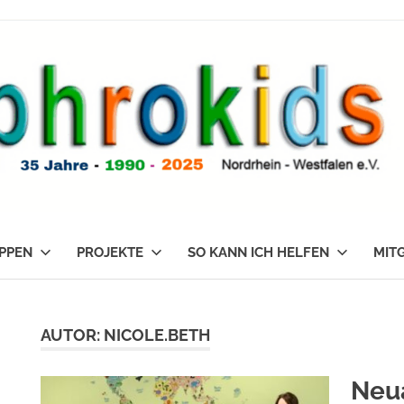
PPEN
PROJEKTE
SO KANN ICH HELFEN
MIT
AUTOR:
NICOLE.BETH
Neua