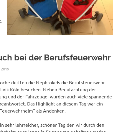
.
ch bei der Berufsfeuerwehr
 2019
NICOLE.BETH
ALLGEMEIN
oche durften die Nephrokids die Berufsfeuerwehr
klinik Köln besuchen. Neben Begutachtung der
ung und der Fahrzeuge, wurden auch viele spannende
beantwortet. Das Highlight an diesem Tag war ein
 Feuerwehrhelm“ als Andenken.
in sehr lehrreicher, schöner Tag den wir durch den
hrhelm auch lange in Erinnerung behalten werden.