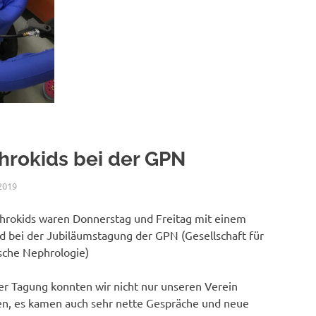
rokids bei der GPN
2019
NICOLE.BETH
ALLGEMEIN
hrokids waren Donnerstag und Freitag mit einem
nd bei der Jubiläumstagung der GPN (Gesellschaft für
ische Nephrologie)
ser Tagung konnten wir nicht nur unseren Verein
len, es kamen auch sehr nette Gespräche und neue