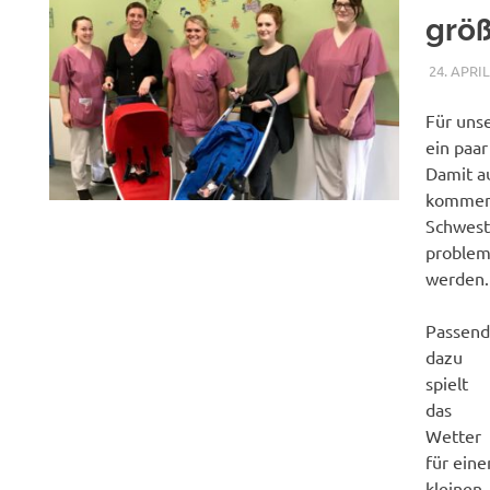
größ
24. APRIL
Für unse
ein paa
Damit a
kommen,
Schwest
problem
werden.
Passen
dazu
spielt
das
Wetter
für eine
kleinen