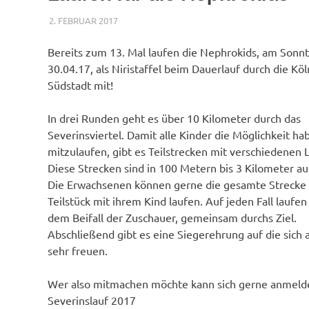
2. FEBRUAR 2017
NICOLE.BETH
ALLGEMEIN
Bereits zum 13. Mal laufen die Nephrokids, am Sonnt
30.04.17, als Niristaffel beim Dauerlauf durch die Köl
Südstadt mit!
In drei Runden geht es über 10 Kilometer durch das
Severinsviertel. Damit alle Kinder die Möglichkeit ha
mitzulaufen, gibt es Teilstrecken mit verschiedenen 
Diese Strecken sind in 100 Metern bis 3 Kilometer auf
Die Erwachsenen können gerne die gesamte Strecke 
Teilstück mit ihrem Kind laufen. Auf jeden Fall laufen 
dem Beifall der Zuschauer, gemeinsam durchs Ziel.
Abschließend gibt es eine Siegerehrung auf die sich a
sehr freuen.
Wer also mitmachen möchte kann sich gerne anmeld
Severinslauf 2017