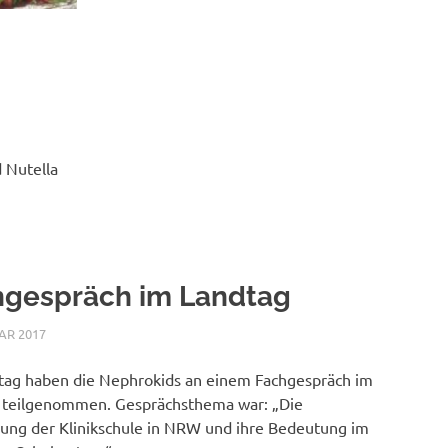
 Nutella
hgespräch im Landtag
AR 2017
NICOLE.BETH
ALLGEMEIN
tag haben die Nephrokids an einem Fachgespräch im
 teilgenommen. Gesprächsthema war: „Die
lung der Klinikschule in NRW und ihre Bedeutung im