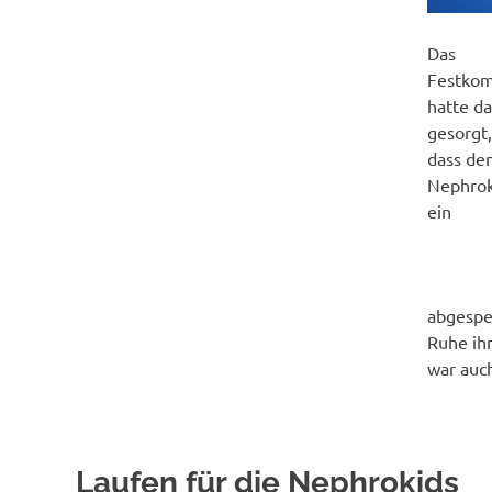
Das
Festkom
hatte da
gesorgt
dass de
Nephrok
ein
abgesper
Ruhe ih
war auc
Laufen für die Nephrokids