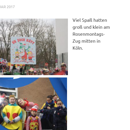
UAR 2017
NICOLE.BETH
ALLGEMEIN
Viel Spaß hatten
groß und klein am
Rosenmontags-
Zug mitten in
Köln.