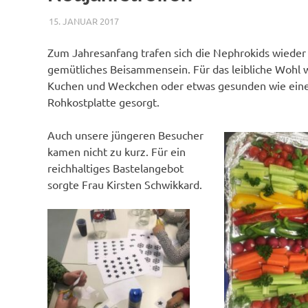
15. JANUAR 2017
NICOLE.BETH
ALLGEMEIN
Zum Jahresanfang trafen sich die Nephrokids wieder 
gemütliches Beisammensein. Für das leibliche Wohl 
Kuchen und Weckchen oder etwas gesunden wie ein
Rohkostplatte gesorgt.
Auch unsere jüngeren Besucher
kamen nicht zu kurz. Für ein
reichhaltiges Bastelangebot
sorgte Frau Kirsten Schwikkard.