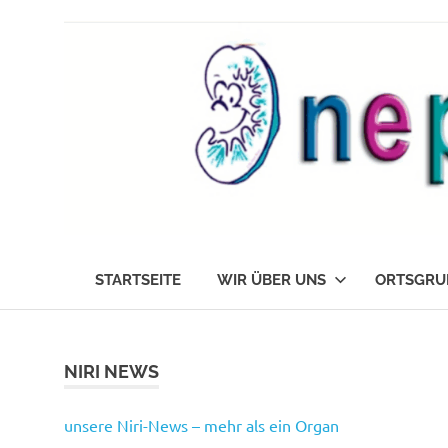
Zum
Inhalt
springen
Die
nephrokids
Nephrokids
STARTSEITE
WIR ÜBER UNS
ORTSGRU
Nordrhein-
Westafalen
e.V.
NIRI NEWS
unsere Niri-News – mehr als ein Organ