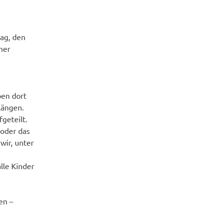
ag, den
ner
ben dort
Längen.
geteilt.
oder das
wir, unter
lle Kinder
en –