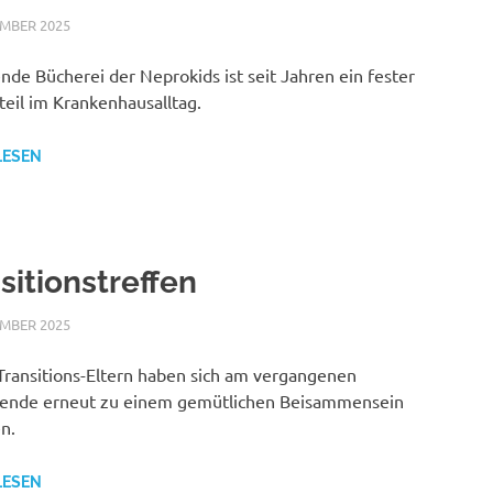
EMBER 2025
NICOLE.BETH
ALLGEMEIN
ende Bücherei der Neprokids ist seit Jahren ein fester
teil im Krankenhausalltag.
LESEN
sitionstreffen
EMBER 2025
NICOLE.BETH
ALLGEMEIN
Transitions-Eltern haben sich am vergangenen
nde erneut zu einem gemütlichen Beisammensein
n.
LESEN