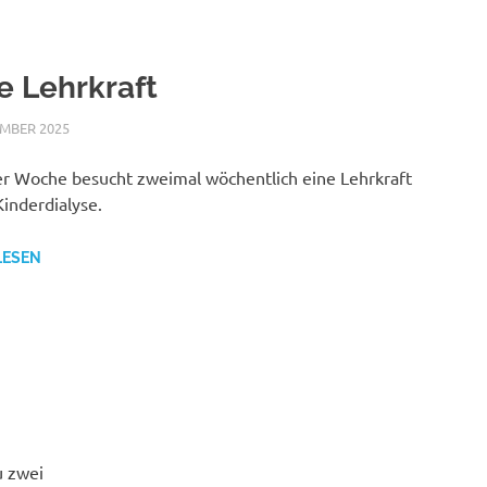
 Lehrkraft
EMBER 2025
NICOLE.BETH
ALLGEMEIN
er Woche besucht zweimal wöchentlich eine Lehrkraft
inderdialyse.
LESEN
u zwei