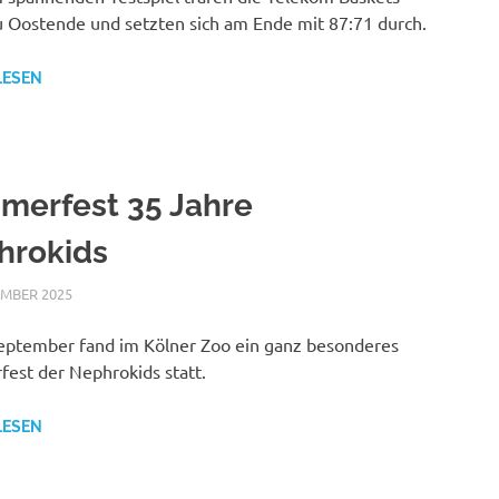
ou Oostende und setzten sich am Ende mit 87:71 durch.
LESEN
merfest 35 Jahre
hrokids
EMBER 2025
NICOLE.BETH
ALLGEMEIN
eptember fand im Kölner Zoo ein ganz besonderes
est der Nephrokids statt.
LESEN