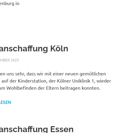
enburg in
anschaffung Köln
EMBER 2025
NICOLE.BETH
ALLGEMEIN
en uns sehr, dass wir mit einer neuen gemütlichen
 auf der Kinderstation, der Kölner Uniklinik 1, wieder
um Wohlbefinden der Eltern beitragen konnten.
LESEN
anschaffung Essen