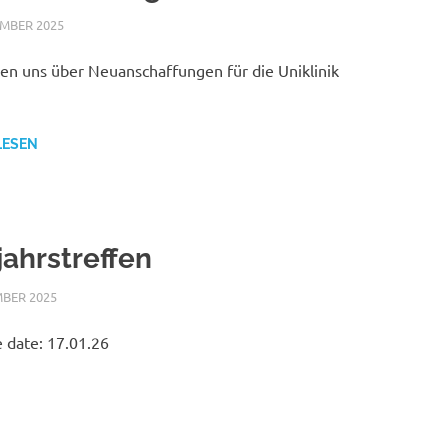
EMBER 2025
NICOLE.BETH
ALLGEMEIN
uen uns über Neuanschaffungen für die Uniklinik
LESEN
ahrstreffen
MBER 2025
NICOLE.BETH
ALLGEMEIN
 date: 17.01.26