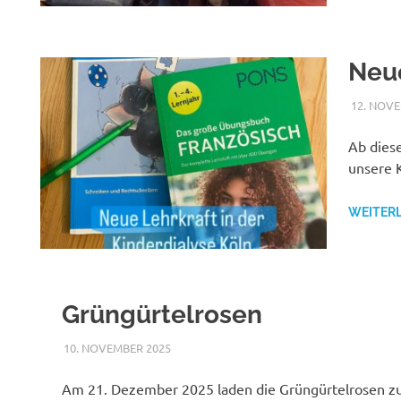
Neue
12. NOV
Ab dies
unsere K
WEITER
Grüngürtelrosen
10. NOVEMBER 2025
NICOLE.BETH
ALLGEMEIN
Am 21. Dezember 2025 laden die Grüngürtelrosen z