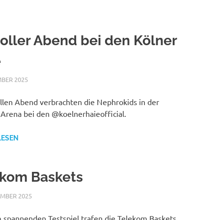
toller Abend bei den Kölner
e
MBER 2025
NICOLE.BETH
ALLGEMEIN
ollen Abend verbrachten die Nephrokids in der
 Arena bei den @koelnerhaieofficial.
LESEN
ekom Baskets
EMBER 2025
NICOLE.BETH
ALLGEMEIN
m spannenden Testspiel trafen die Telekom Baskets