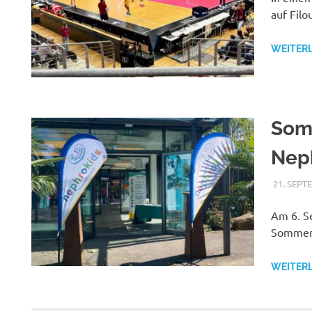
auf Fil
WEITER
Som
Nep
21. SEPT
Am 6. S
Sommerf
WEITER