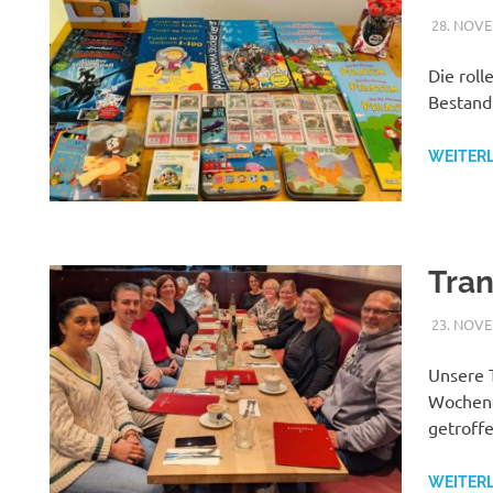
28. NOV
Die roll
Bestand
WEITER
Tran
23. NOV
Unsere 
Wochene
getroffe
WEITER