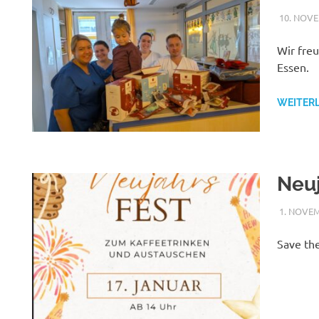
10. NOV
Wir fre
Essen.
WEITER
Neuj
1. NOVE
Save the