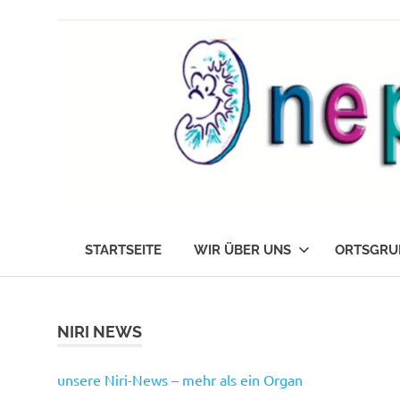
Zum
Inhalt
springen
Die
nephrokids
Nephrokids
STARTSEITE
WIR ÜBER UNS
ORTSGRU
Nordrhein-
Westafalen
e.V.
NIRI NEWS
unsere Niri-News – mehr als ein Organ