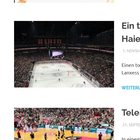
Ein 
Hai
1. NOVE
Einen t
Lanxess
WEITER
Tel
21. SEPT
In eine