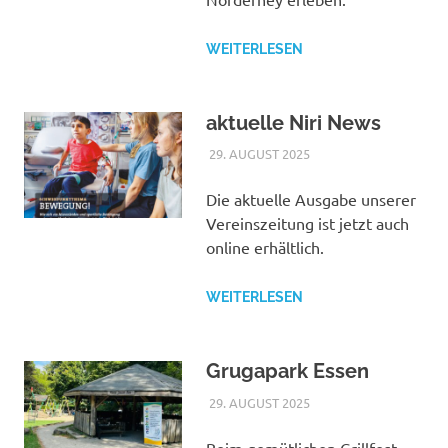
WEITERLESEN
aktuelle Niri News
29. AUGUST 2025
NICOLE.BETH
ALLGEMEIN
Die aktuelle Ausgabe unserer
Vereinszeitung ist jetzt auch
online erhältlich.
WEITERLESEN
Grugapark Essen
29. AUGUST 2025
NICOLE.BETH
ALLGEMEIN
Beim gemütlichen Grillfest