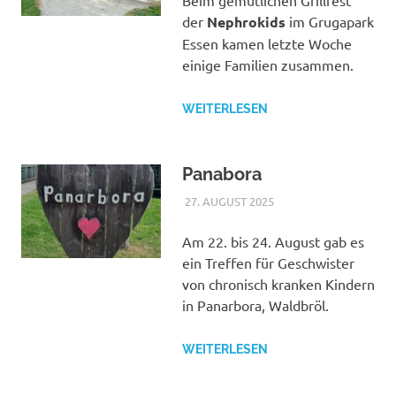
der
Nephrokids
im Grugapark
Essen kamen letzte Woche
einige Familien zusammen.
WEITERLESEN
Panabora
27. AUGUST 2025
NICOLE.BETH
ALLGEMEIN
Am 22. bis 24. August gab es
ein Treffen für Geschwister
von chronisch kranken Kindern
in Panarbora, Waldbröl.
WEITERLESEN