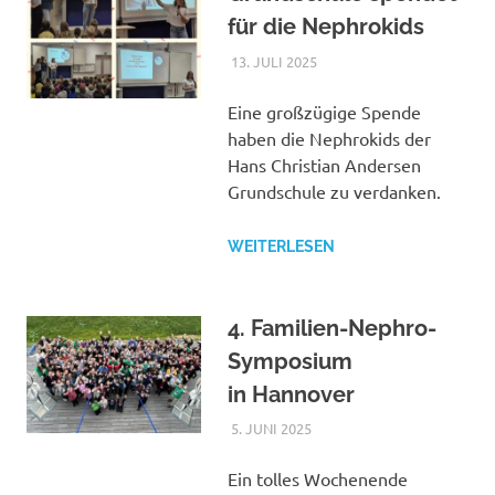
für die Nephrokids
13. JULI 2025
NICOLE.BETH
ALLGEMEIN
Eine großzügige Spende
haben die Nephrokids der
Hans Christian Andersen
Grundschule zu verdanken.
WEITERLESEN
4. Familien-Nephro-
Symposium
in Hannover
5. JUNI 2025
NICOLE.BETH
ALLGEMEIN
Ein tolles Wochenende