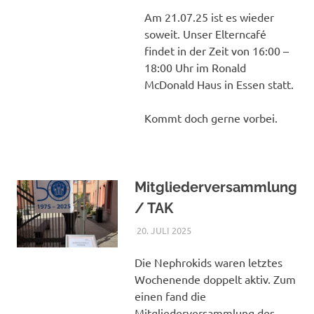
Am 21.07.25 ist es wieder
soweit. Unser Elterncafé
findet in der Zeit von 16:00 –
18:00 Uhr im Ronald
McDonald Haus in Essen statt.
Kommt doch gerne vorbei.
Mitgliederversammlung
/ TAK
20. JULI 2025
NICOLE.BETH
ALLGEMEIN
Die Nephrokids waren letztes
Wochenende doppelt aktiv. Zum
einen fand die
Mitgliederversammlung des