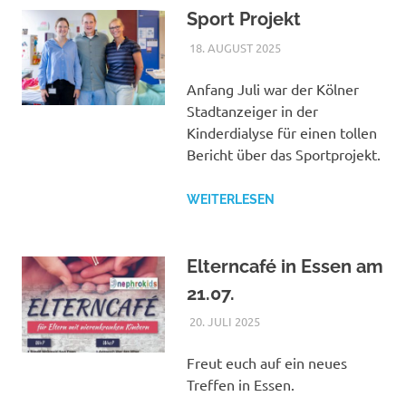
Sport Projekt
18. AUGUST 2025
NICOLE.BETH
ALLGEMEIN
Anfang Juli war der Kölner
Stadtanzeiger in der
Kinderdialyse für einen tollen
Bericht über das Sportprojekt.
WEITERLESEN
Elterncafé in Essen am
21.07.
20. JULI 2025
NICOLE.BETH
ALLGEMEIN
Freut euch auf ein neues
Treffen in Essen.