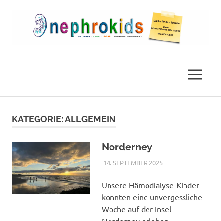
Zum
Inhalt
springen
Die
nephrokids
Nephrokids
Nordrhein-
MENÜ
Westafalen
e.V.
KATEGORIE:
ALLGEMEIN
Norderney
14. SEPTEMBER 2025
NICOLE.BETH
ALLGEMEIN
Unsere Hämodialyse-Kinder
konnten eine unvergessliche
Woche auf der Insel
Norderney erleben.