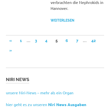
verbrachten die Nephrokids in
Hannover.
WEITERLESEN
Seitennummerierung
…
…
VORHERIGE
«
1
3
4
5
6
7
42
BEITRÄGE
der
NÄCHSTE
»
BEITRÄGE
Beiträge
NIRI NEWS
unsere Niri-News – mehr als ein Organ
hier geht es zu unseren
Niri News Ausgaben