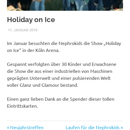
Holiday on Ice
11. JANUAR 2016
NICOLE.BETH
ALLGEMEIN
Im Januar besuchten die Nephrokids die Show „Holiday
on Ice“ in der Köln Arena.
Gespannt verfolgten über 30 Kinder und Erwachsene
die Show die aus einer industriellen von Maschinen
geprägten Unterwelt und einer pulsierenden Welt
voller Glanz und Glamour bestand.
Einen ganz lieben Dank an die Spender dieser tollen
Eintrittskarten.
Vorheriger
Nächster
Beitragsnavigation
Neujahrstreffen
Laufen für die Nephrokids