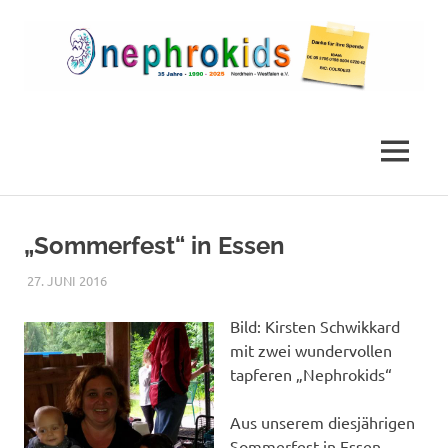
Zum
Inhalt
springen
Die
nephrokids
Nephrokids
Nordrhein-
MENÜ
Westafalen
e.V.
„Sommerfest“ in Essen
27. JUNI 2016
NICOLE.BETH
ALLGEMEIN
Bild: Kirsten Schwikkard
mit zwei wundervollen
tapferen „Nephrokids“
Aus unserem diesjährigen
Sommerfest in Essen