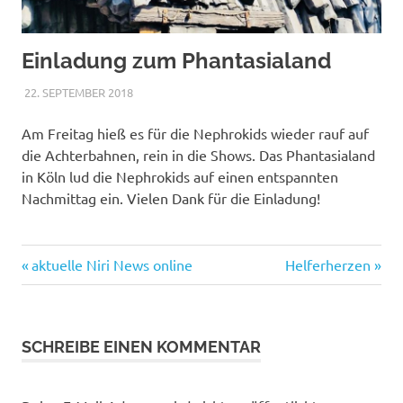
Einladung zum Phantasialand
22. SEPTEMBER 2018
NICOLE.BETH
ALLGEMEIN
Am Freitag hieß es für die Nephrokids wieder rauf auf
die Achterbahnen, rein in die Shows. Das Phantasialand
in Köln lud die Nephrokids auf einen entspannten
Nachmittag ein. Vielen Dank für die Einladung!
Vorheriger
Nächster
Beitragsnavigation
aktuelle Niri News online
Helferherzen
Beitrag:
Beitrag:
SCHREIBE EINEN KOMMENTAR