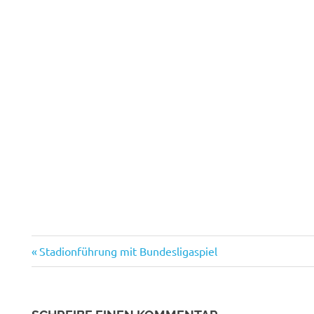
Vorheriger
Beitragsnavigation
Stadionführung mit Bundesligaspiel
Beitrag: