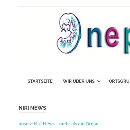
Zum
Inhalt
springen
Die
nephrokids
Nephrokids
STARTSEITE
WIR ÜBER UNS
ORTSGRU
Nordrhein-
Westafalen
e.V.
NIRI NEWS
unsere Niri-News – mehr als ein Organ