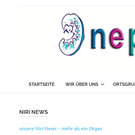
Zum
Inhalt
springen
Die
nephrokids
Nephrokids
STARTSEITE
WIR ÜBER UNS
ORTSGRU
Nordrhein-
Westafalen
e.V.
NIRI NEWS
unsere Niri-News – mehr als ein Organ