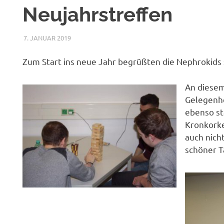
Neujahrstreffen
7. JANUAR 2019
NICOLE.BETH
ALLGEMEIN
Zum Start ins neue Jahr begrüßten die Nephrokids 
An diesem
Gelegenhe
ebenso st
Kronkork
auch nicht
schöner T