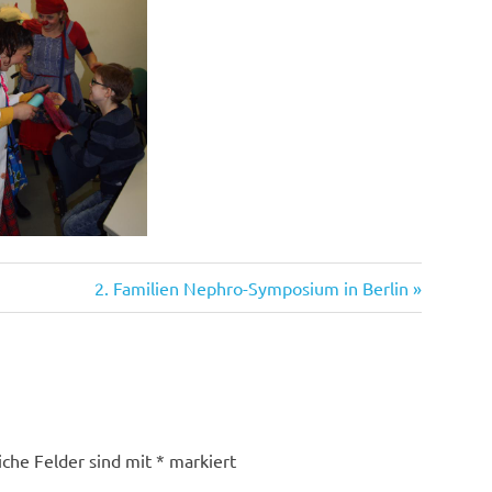
Nächster
2. Familien Nephro-Symposium in Berlin
Beitrag:
iche Felder sind mit
*
markiert