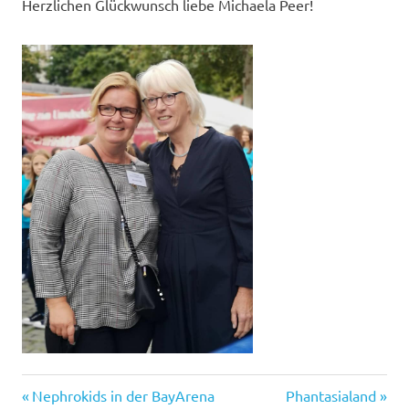
Herzlichen Glückwunsch liebe Michaela Peer!
Vorheriger
Nächster
Beitragsnavigation
Nephrokids in der BayArena
Phantasialand