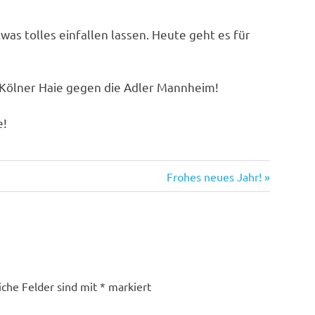
as tolles einfallen lassen. Heute geht es für
 Kölner Haie gegen die Adler Mannheim!
e!
Nächster
Frohes neues Jahr!
Beitrag:
iche Felder sind mit
*
markiert