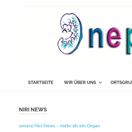
Zum
Inhalt
springen
Die
nephrokids
Nephrokids
STARTSEITE
WIR ÜBER UNS
ORTSGRU
Nordrhein-
Westafalen
e.V.
NIRI NEWS
unsere Niri-News – mehr als ein Organ