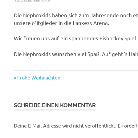
30. DEZEMBER 2019
NICOLE.BETH
ALLGEMEIN
Die Nephrokids haben sich zum Jahresende noch etw
unsere Mitglieder in die Lanxess Arena.
Wir freuen uns auf ein spannendes Eishockey Spiel
Die Nephrokids wünschen viel Spaß. Auf geht´s Hai
Vorheriger
Beitragsnavigation
Frohe Weihnachten
Beitrag:
SCHREIBE EINEN KOMMENTAR
Deine E-Mail-Adresse wird nicht veröffentlicht.
Erforderl