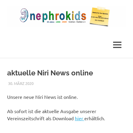
Zum
Inhalt
springen
Die
nephrokids
Nephrokids
Nordrhein-
MENÜ
Westafalen
e.V.
aktuelle Niri News online
30. MÄRZ 2020
NICOLE.BETH
ALLGEMEIN
Unsere neue Niri News ist online.
Ab sofort ist die aktuelle Ausgabe unserer
Vereinszeitschrift als Download
hier
erhältlich.