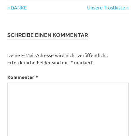
Vorheriger
Nächster
Beitragsnavigation
DANKE
Unsere Trostkiste
Beitrag:
Beitrag:
SCHREIBE EINEN KOMMENTAR
Deine E-Mail-Adresse wird nicht veröffentlicht.
Erforderliche Felder sind mit
*
markiert
Kommentar
*