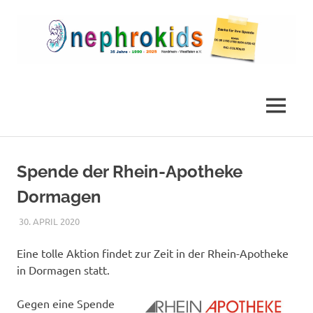
Zum
Inhalt
springen
Die
nephrokids
Nephrokids
Nordrhein-
MENÜ
Westafalen
e.V.
Spende der Rhein-Apotheke
Dormagen
30. APRIL 2020
NICOLE.BETH
ALLGEMEIN
Eine tolle Aktion findet zur Zeit in der Rhein-Apotheke
in Dormagen statt.
Gegen eine Spende