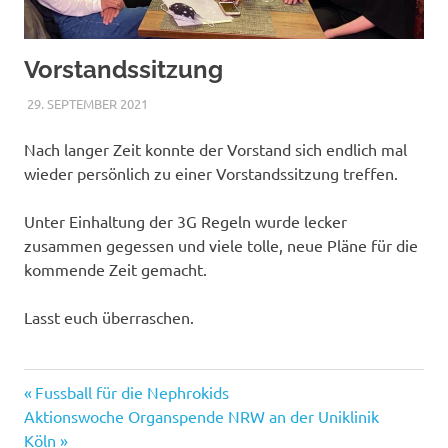
Vorstandssitzung
29. SEPTEMBER 2021
NICOLE.BETH
ALLGEMEIN
Nach langer Zeit konnte der Vorstand sich endlich mal
wieder persönlich zu einer Vorstandssitzung treffen.
Unter Einhaltung der 3G Regeln wurde lecker
zusammen gegessen und viele tolle, neue Pläne für die
kommende Zeit gemacht.
Lasst euch überraschen.
Vorheriger
Beitragsnavigation
Fussball für die Nephrokids
Nächster
Beitrag:
Aktionswoche Organspende NRW an der Uniklinik
Beitrag:
Köln