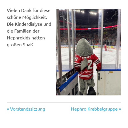
Vielen Dank für diese
schöne Möglichkeit.
Die Kinderdialyse und
die Familien der
Nephrokids hatten
großen Spaß.
Vorheriger
Nächster
Beitragsnavigation
Vorstandssitzung
Nephro Krabbelgruppe
Beitrag:
Beitrag: