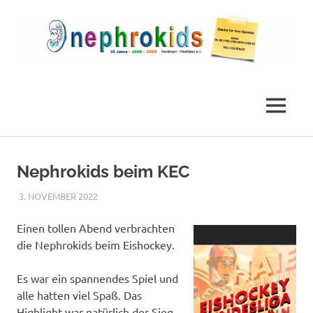
Zum
Inhalt
springen
Die
nephrokids
Nephrokids
Nordrhein-
MENÜ
Westafalen
e.V.
Nephrokids beim KEC
3. NOVEMBER 2022
NICOLE.BETH
ALLGEMEIN
Einen tollen Abend verbrachten
die Nephrokids beim Eishockey.
Es war ein spannendes Spiel und
alle hatten viel Spaß. Das
Highlight war natürlich der Sieg