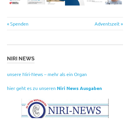
Vorheriger
Nächster
Beitragsnavigation
Spenden
Adventszeit
Beitrag:
Beitrag:
NIRI NEWS
unsere Niri-News – mehr als ein Organ
hier geht es zu unseren
Niri News Ausgaben