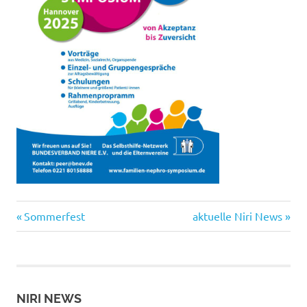
Vorheriger
Nächster
Beitragsnavigation
Sommerfest
aktuelle Niri News
Beitrag:
Beitrag:
NIRI NEWS