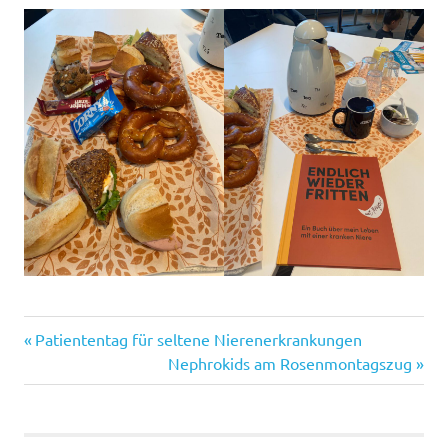
Vorheriger
Beitragsnavigation
Patiententag für seltene Nierenerkrankungen
Beitrag:
Nächster
Nephrokids am Rosenmontagszug
Beitrag: