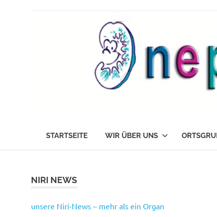
Zum
Inhalt
springen
Die
nephrokids
Nephrokids
STARTSEITE
WIR ÜBER UNS
ORTSGRU
Nordrhein-
Westafalen
e.V.
NIRI NEWS
unsere Niri-News – mehr als ein Organ