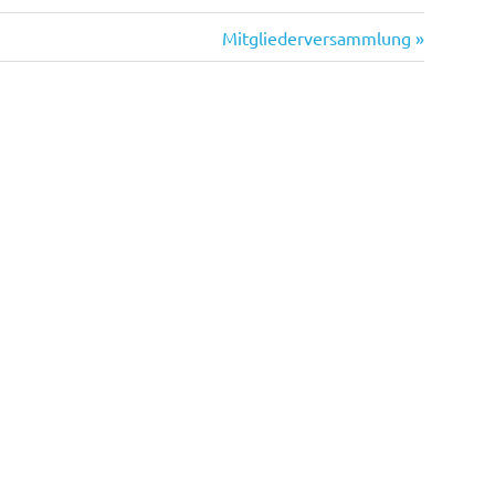
Nächster
Mitgliederversammlung
Beitrag: