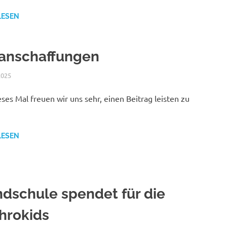
LESEN
anschaffungen
2025
NICOLE.BETH
ALLGEMEIN
ses Mal freuen wir uns sehr, einen Beitrag leisten zu
LESEN
dschule spendet für die
hrokids