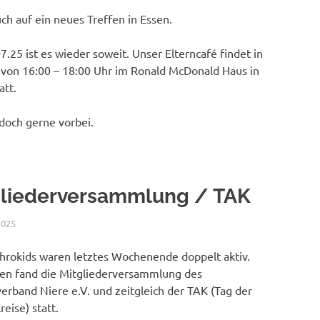
ch auf ein neues Treffen in Essen.
.25 ist es wieder soweit. Unser Elterncafé findet in
t von 16:00 – 18:00 Uhr im Ronald McDonald Haus in
att.
och gerne vorbei.
gliederversammlung / TAK
2025
NICOLE.BETH
ALLGEMEIN
hrokids waren letztes Wochenende doppelt aktiv.
en fand die Mitgliederversammlung des
erband Niere e.V. und zeitgleich der TAK (Tag der
reise) statt.