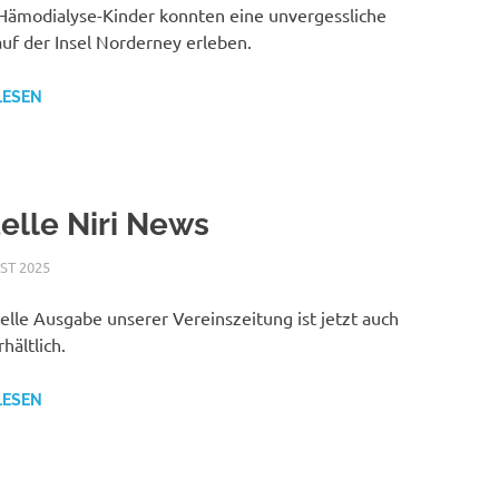
Hämodialyse-Kinder konnten eine unvergessliche
uf der Insel Norderney erleben.
LESEN
elle Niri News
ST 2025
NICOLE.BETH
ALLGEMEIN
elle Ausgabe unserer Vereinszeitung ist jetzt auch
rhältlich.
LESEN