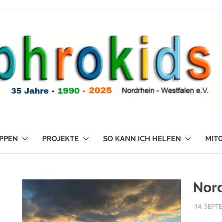
PPEN
PROJEKTE
SO KANN ICH HELFEN
MIT
Nor
14. SEPT