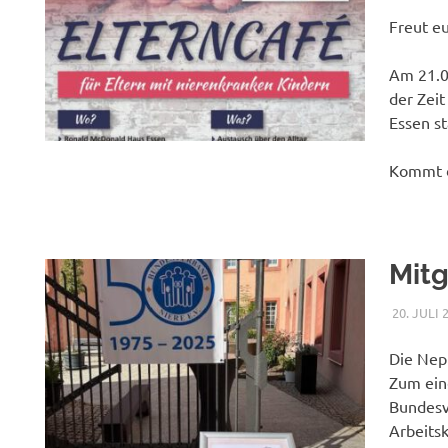
Freut eu
Am 21.07
der Zei
Essen st
Kommt d
Mit
20. JULI 
Die Nep
Zum ein
Bundesv
Arbeitsk