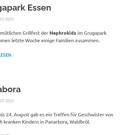
gapark Essen
ST 2025
NICOLE.BETH
ALLGEMEIN
mütlichen Grillfest der
Nephrokids
im Grugapark
amen letzte Woche einige Familien zusammen.
LESEN
abora
ST 2025
NICOLE.BETH
ALLGEMEIN
is 24. August gab es ein Treffen für Geschwister von
h kranken Kindern in Panarbora, Waldbröl.