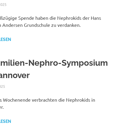
2025
NICOLE.BETH
ALLGEMEIN
oßzügige Spende haben die Nephrokids der Hans
an Andersen Grundschule zu verdanken.
LESEN
Familien-Nephro-Symposium
annover
025
NICOLE.BETH
ALLGEMEIN
les Wochenende verbrachten die Nephrokids in
r.
LESEN