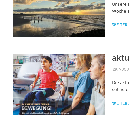
Unsere 
Woche a
WEITER
aktu
29. AUGU
Die aktu
online e
WEITER