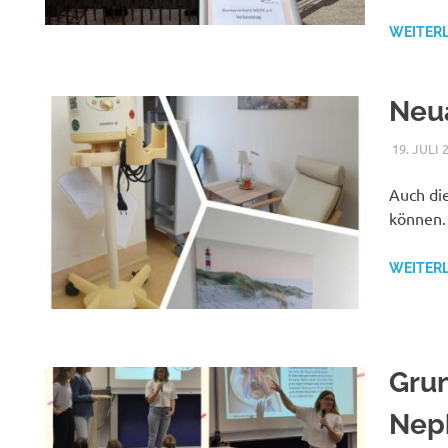
WEITER
Neu
19. JULI 
Auch die
können.
WEITER
Grun
Nep