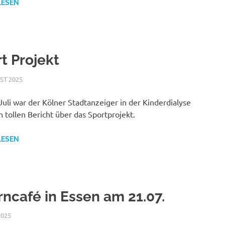
LESEN
t Projekt
ST 2025
NICOLE.BETH
ALLGEMEIN
uli war der Kölner Stadtanzeiger in der Kinderdialyse
n tollen Bericht über das Sportprojekt.
LESEN
rncafé in Essen am 21.07.
2025
NICOLE.BETH
ALLGEMEIN