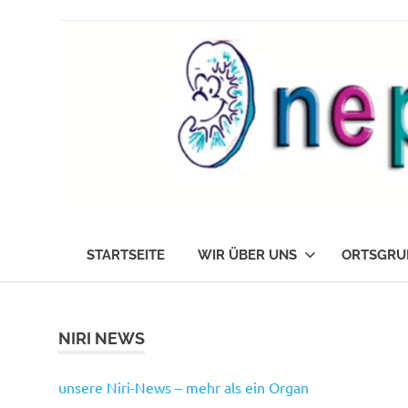
Zum
Inhalt
springen
Die
nephrokids
Nephrokids
STARTSEITE
WIR ÜBER UNS
ORTSGRU
Nordrhein-
Westafalen
e.V.
NIRI NEWS
unsere Niri-News – mehr als ein Organ