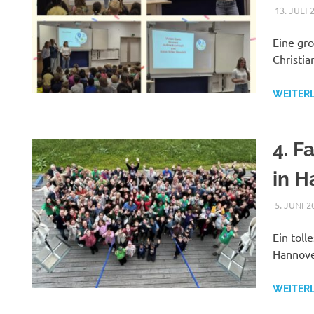
13. JULI 
Eine gr
Christi
WEITER
4. 
in H
5. JUNI 2
Ein tol
Hannove
WEITER