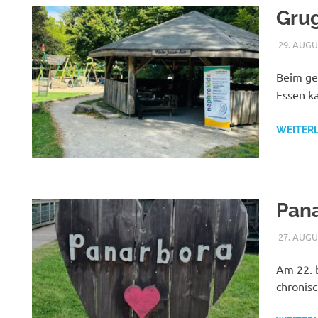
Gru
29. AUGU
Beim ge
Essen k
WEITER
Pan
27. AUGU
Am 22. b
chronisc