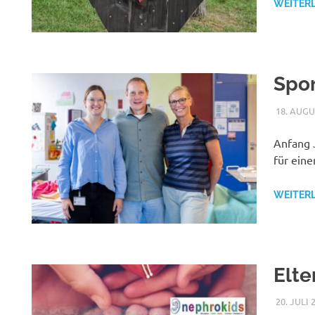
WEITER
Spor
18. AUGU
Anfang J
für eine
WEITER
Elte
20. JULI 