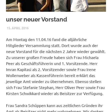
unser neuer Vorstand
15. APRIL 2016
NICOLE.BETH
ALLGEMEIN
Am Montag den 11.04.16 fand die alljährliche
Mitglieder Versammlung statt. Dort wurde auch der
neue Vorstand für die nächsten 2 Jahre wieder gewählt.
Zu unserer großen Freude haben sich Frau Michaela
Peer als Geschäftsführerin und 1. Vorsitzende. Herr
Imran Kapitasi als 2. Vorsitzender sowie Frau Irene
Wollenweber als Kassenführerin bereit erklärt das
jeweilige Amt wieder zu übernehmen. Ebenso stellen
sich Frau Stefanie Stephan, Herr Oliver Peer sowie Frau
Kirsten Schwikkard wieder als Beisitzer zur Verfügung.
Frau Sandra Schüppen kann aus zeitlichen Gründen ihr
Amt als Beisitzer nicht mehr wahrnehmen. Wir danken