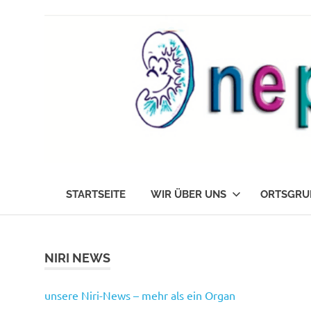
Zum
Inhalt
springen
Die
nephrokids
Nephrokids
STARTSEITE
WIR ÜBER UNS
ORTSGRU
Nordrhein-
Westafalen
e.V.
NIRI NEWS
unsere Niri-News – mehr als ein Organ