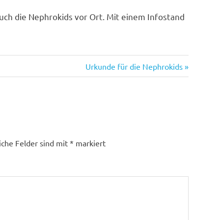
ch die Nephrokids vor Ort. Mit einem Infostand
Nächster
Urkunde für die Nephrokids
Beitrag:
iche Felder sind mit
*
markiert