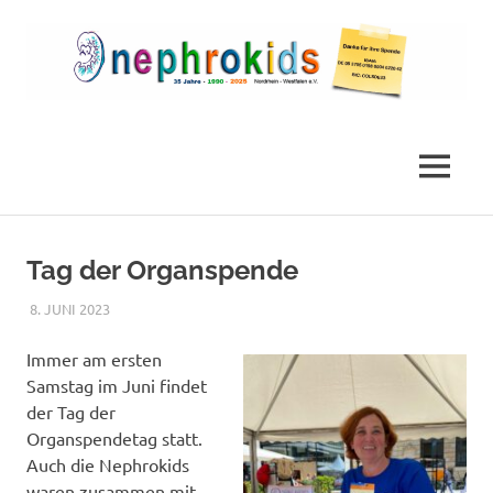
Zum
Inhalt
springen
Die
nephrokids
Nephrokids
Nordrhein-
MENÜ
Westafalen
e.V.
Tag der Organspende
8. JUNI 2023
NICOLE.BETH
ALLGEMEIN
Immer am ersten
Samstag im Juni findet
der Tag der
Organspendetag statt.
Auch die Nephrokids
waren zusammen mit