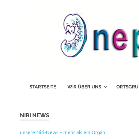
Zum
Inhalt
springen
Die
nephrokids
Nephrokids
STARTSEITE
WIR ÜBER UNS
ORTSGRU
Nordrhein-
Westafalen
e.V.
NIRI NEWS
unsere Niri-News – mehr als ein Organ