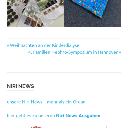
Vorheriger
Beitragsnavigation
Weihnachten an der Kinderdialyse
Beitrag:
Nächster
4. Familien Nephro-Symposium in Hannover
Beitrag:
NIRI NEWS
unsere Niri-News – mehr als ein Organ
hier geht es zu unseren
Niri News Ausgaben